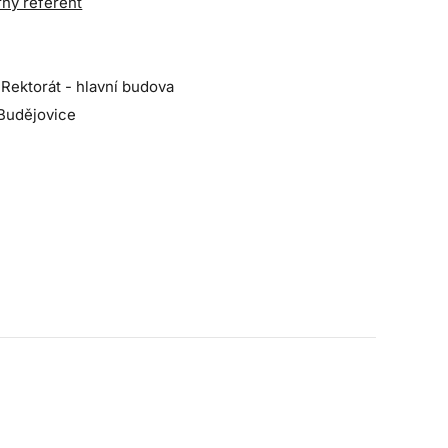
rný referent
 Rektorát - hlavní budova
Budějovice