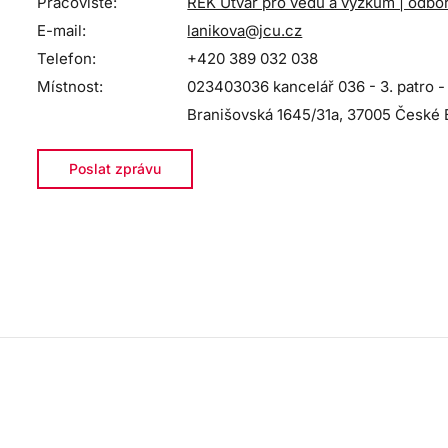
Pracoviště:
REK Útvar pro vědu a výzkum | odbo
E-mail:
lanikova@jcu.cz
Telefon:
+420 389 032 038
Místnost:
023403036 kancelář 036 - 3. patro -
Branišovská 1645/31a, 37005 České 
Poslat zprávu