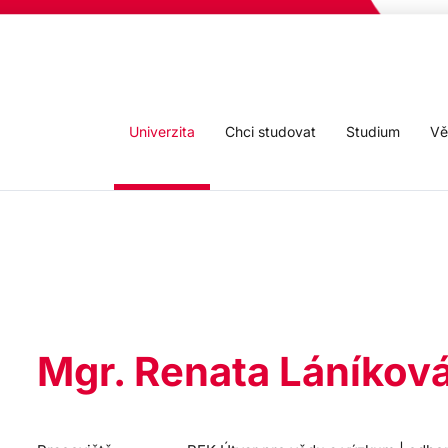
Univerzita
Chci studovat
Studium
Vě
Mgr. Renata Láníkov