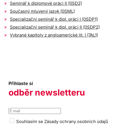
Seminář k diplomové práci II (0SD2)
Současný mluvený jazyk (0SML)
Specializační seminář k dipl. práci I (0SDP1)
Specializační seminář k dipl. práci II (0SDP2)
Vybrané kapitoly z angloamerické lit. I (7AL1)
Přihlaste si
odběr newsletteru
Souhlasím se
Zásady ochrany osobních údajů