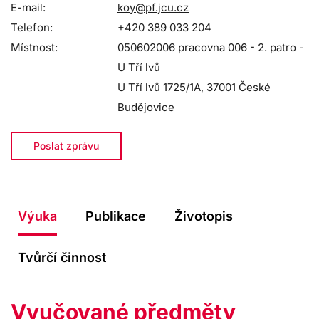
E-mail:
koy@pf.jcu.cz
Telefon:
+420 389 033 204
Místnost:
050602006 pracovna 006 - 2. patro -
U Tří lvů
U Tří lvů 1725/1A, 37001 České
Budějovice
Poslat zprávu
Výuka
Publikace
Životopis
Tvůrčí činnost
Vyučované předměty