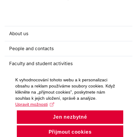
About us
People and contacts
Faculty and student activities
Projects and strategic partnerships
K vyhodnocování tohoto webu a k personalizaci
obsahu a reklam používáme soubory cookies. Když
klikněte na „přijmout cookies", poskytnete nám
Documents
souhlas k jejich uložení, správě a analýze.
Upravit možnosti
European sustainable development week
Jen nezbytné
Currently
Přijmout cookies