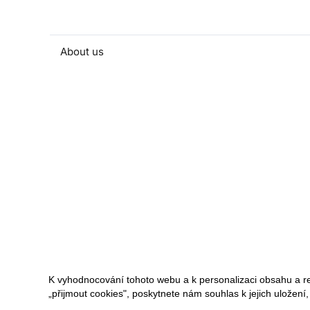
About us
People and contacts
Faculty and student activities
Projects and strategic partnerships
Documents
European sustainable development week
Currently
K vyhodnocování tohoto webu a k personalizaci obsahu a r
„přijmout cookies", poskytnete nám souhlas k jejich uložení