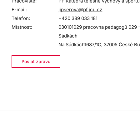
Pracoviště:
PF Katedra tělesné výchovy a sportu
E-mail:
jipserova@pf.jcu.cz
Telefon:
+420 389 033 181
Místnost:
030101029 pracovna pedagogů 029 - 
Sádkách
Na Sádkách1687/1C, 37005 České Bu
Poslat zprávu