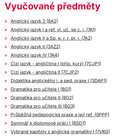
Vyučované předměty
Anglický jazyk 2 (8A2)
Anglický jazyk I a ref. vl. uč. se c. j. (7A1)
Anglický jazyk II a Sp. e. r. r. pr. j. (7A2)
Anglický jazyk Il (3AZ2)
Anglický jazyk IV (7A4)
Cizí jazyk - angličtina I (příp. kurz) (7CJP1)
Cizí jazyk - angličtina II (7CJP2)
Didaktika anglického j. a ped. praxe I (3DAP1)
Gramatika pro učitele I (8G1)
Gramatika pro učitele II (8G2)
Gramatika pro učitele III (8G3)
Průběžná pedagogická praxe a její ref. (0PPP)
Seminář k diplomové práci I (8SD1)
Vybrané kapitoly z anglické gramatiky I (7VKG)