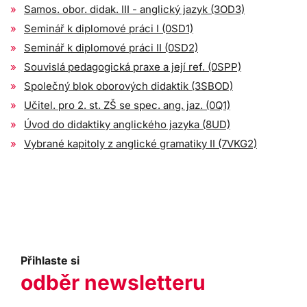
Samos. obor. didak. III - anglický jazyk (3OD3)
Seminář k diplomové práci I (0SD1)
Seminář k diplomové práci II (0SD2)
Souvislá pedagogická praxe a její ref. (0SPP)
Společný blok oborových didaktik (3SBOD)
Učitel. pro 2. st. ZŠ se spec. ang. jaz. (0Q1)
Úvod do didaktiky anglického jazyka (8UD)
Vybrané kapitoly z anglické gramatiky II (7VKG2)
Přihlaste si
odběr newsletteru