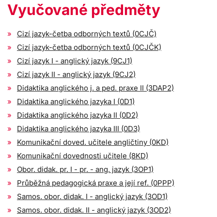
Vyučované předměty
Cizí jazyk-četba odborných textů (0CJČ)
Cizí jazyk-četba odborných textů (0CJČK)
Cizí jazyk I - anglický jazyk (9CJ1)
Cizí jazyk II - anglický jazyk (9CJ2)
Didaktika anglického j. a ped. praxe II (3DAP2)
Didaktika anglického jazyka I (0D1)
Didaktika anglického jazyka II (0D2)
Didaktika anglického jazyka III (0D3)
Komunikační doved. učitele angličtiny (0KD)
Komunikační dovednosti učitele (8KD)
Obor. didak. pr. I - pr. - ang. jazyk (3OP1)
Průběžná pedagogická praxe a její ref. (0PPP)
Samos. obor. didak. I - anglický jazyk (3OD1)
Samos. obor. didak. II - anglický jazyk (3OD2)