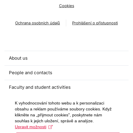
Cookies
Ochrana osobních údajů
Prohlášení o přístupnosti
About us
People and contacts
Faculty and student activities
Projects and strategic partnerships
K vyhodnocování tohoto webu a k personalizaci
obsahu a reklam používáme soubory cookies. Když
klikněte na „přijmout cookies", poskytnete nám
Documents
souhlas k jejich uložení, správě a analýze.
Upravit možnosti
European sustainable development week