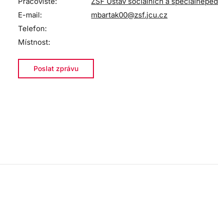
Pracoviště:
ZSF Ústav sociálních a speciálněped
E-mail:
mbartak00@zsf.jcu.cz
Telefon:
Místnost:
Poslat zprávu