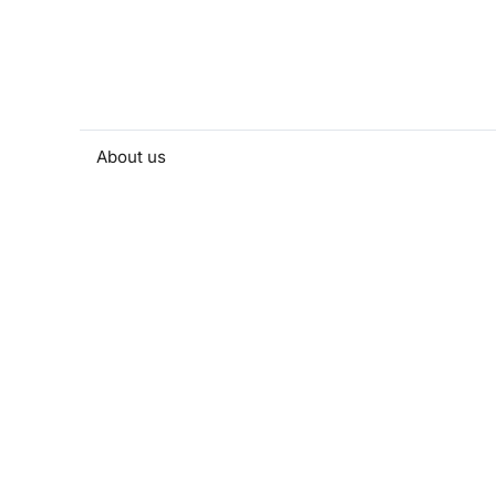
About us
People and contacts
Faculty and student activities
Projects and strategic partnerships
Documents
European sustainable development week
Currently