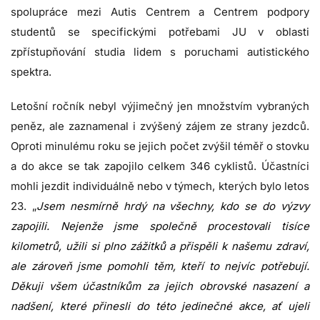
spolupráce mezi Autis Centrem a Centrem podpory
studentů se specifickými potřebami JU v oblasti
zpřístupňování studia lidem s poruchami autistického
spektra.
Letošní ročník nebyl výjimečný jen množstvím vybraných
peněz, ale zaznamenal i zvýšený zájem ze strany jezdců.
Oproti minulému roku se jejich počet zvýšil téměř o stovku
a do akce se tak zapojilo celkem 346 cyklistů. Účastníci
mohli jezdit individuálně nebo v týmech, kterých bylo letos
23. „
Jsem nesmírně hrdý na všechny, kdo se do výzvy
zapojili. Nejenže jsme společně procestovali tisíce
kilometrů, užili si plno zážitků a přispěli k našemu zdraví,
ale zároveň jsme pomohli těm, kteří to nejvíc potřebují.
Děkuji všem účastníkům za jejich obrovské nasazení a
nadšení, které přinesli do této jedinečné akce, ať ujeli