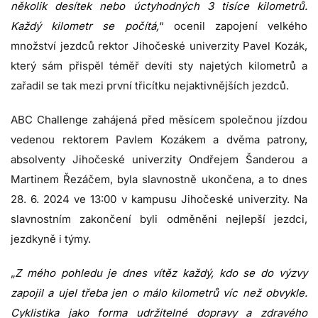
několik desítek nebo úctyhodných 3 tisíce kilometrů.
Každý kilometr se počítá,
“ ocenil zapojení velkého
množství jezdců rektor Jihočeské univerzity Pavel Kozák,
který sám přispěl téměř devíti sty najetých kilometrů a
zařadil se tak mezi první třicítku nejaktivnějších jezdců.
ABC Challenge zahájená před měsícem společnou jízdou
vedenou rektorem Pavlem Kozákem a dvěma patrony,
absolventy Jihočeské univerzity Ondřejem Šanderou a
Martinem Řezáčem, byla slavnostně ukončena, a to dnes
28. 6. 2024 ve 13:00 v kampusu Jihočeské univerzity. Na
slavnostním zakončení byli odměněni nejlepší jezdci,
jezdkyně i týmy.
„
Z mého pohledu je dnes vítěz každý, kdo se do výzvy
zapojil a ujel třeba jen o málo kilometrů víc než obvykle.
Cyklistika jako forma udržitelné dopravy a zdravého