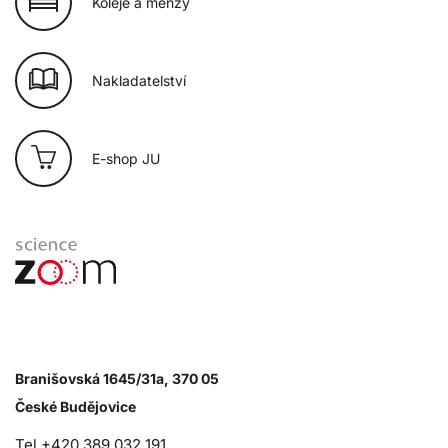
Koleje a menzy
Nakladatelství
E-shop JU
Branišovská 1645/31a, 370 05
České Budějovice
Tel.+420 389 032 191