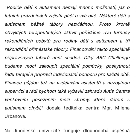
"
Rodiče dětí s autismem nemají mnoho možností, jak o
letních prázdninách zajistit péči o své dítě. Některé děti s
autismem běžné tábory nezvládnou. Proto kromě
obvyklých terapeutických aktivit pořádáme dva turnusy
rekondičních pobytů pro rodiny dětí s autismem a tři
rekondiční příměstské tábory. Financování takto speciálně
připravených táborů není snadné. Díky ABC Challenge
budeme moci zakoupit speciální pomůcky, poskytnout
řadu terapií a připravit individuální podporu pro každé dítě.
Finance půjdou též na vzdělávání asistentů a nezbytnou
supervizi a rádi bychom také vybavili zahradu Autis Centra
venkovním posezením mezi stromy, které dětem s
autismem chybí,
" dodala ředitelka centra Mgr. Milena
Urbanová.
Na Jihočeské univerzitě funguje dlouhodobá úspěšná