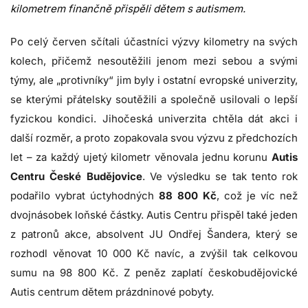
kilometrem finančně přispěli dětem s autismem.
Po celý červen sčítali účastníci výzvy kilometry na svých
kolech, přičemž nesoutěžili jenom mezi sebou a svými
týmy, ale „protivníky“ jim byly i ostatní evropské univerzity,
se kterými přátelsky soutěžili a společně usilovali o lepší
fyzickou kondici. Jihočeská univerzita chtěla dát akci i
další rozměr, a proto zopakovala svou výzvu z předchozích
let – za každý ujetý kilometr věnovala jednu korunu
Autis
Centru České Budějovice
. Ve výsledku se tak tento rok
podařilo vybrat úctyhodných
88 800 Kč
, což je víc než
dvojnásobek loňské částky. Autis Centru přispěl také jeden
z patronů akce, absolvent JU Ondřej Šandera, který se
rozhodl věnovat 10 000 Kč navíc, a zvýšil tak celkovou
sumu na 98 800 Kč. Z peněz zaplatí českobudějovické
Autis centrum dětem prázdninové pobyty.