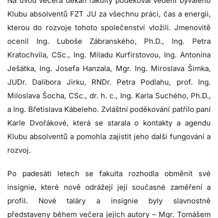
Na úvod večera děkan fakulty
poděkoval vedení bývalého
Klubu absolventů FZT JU
za všechnu práci, čas a energii,
kterou do rozvoje tohoto společenství vložili. Jmenovitě
ocenil Ing. Luboše Zábranského, Ph.D., Ing. Petra
Kratochvíla, CSc., Ing. Miladu Kurfirstovou, Ing. Antonína
Ješátka, Ing. Josefa Hanzala, Mgr. Ing. Miroslava Šimka,
JUDr. Dalibora Jirku, RNDr. Petra Podlahu, prof. Ing.
Miloslava Šocha, CSc., dr. h. c., Ing. Karla Suchého, Ph.D.,
a Ing. Břetislava Kábeleho. Zvláštní poděkování patřilo paní
Karle Dvořákové, která se starala o kontakty a agendu
Klubu absolventů a pomohla zajistit jeho další fungování a
rozvoj.
Po padesáti letech se fakulta rozhodla obměnit své
insignie, které nově odrážejí její současné zaměření a
profil.
Nové taláry a insignie byly slavnostně
představeny
během večera jejich autory – Mgr. Tomášem