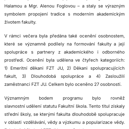
Halamou a Mgr. Alenou Foglovou – a staly se výrazným
symbolem propojení tradice s moderním akademickým
životem fakulty.
V rámci večera byla předána také
ocenění osobnostem,
které se významně podílely na formování fakulty a její
spolupráce s partnery z akademického i odborného
prostředí. Ocenění byla udělena ve čtyřech kategoriích:
1) Emeritní děkani FZT JU, 2) Děkani spolupracujících
fakult, 3) Dlouhodobá spolupráce a 4) Zasloužilí
zaměstnanci FZT JU. Celkem bylo oceněno 27 osobností.
Významným bodem programu bylo rovněž
slavnostní
udělení statutu Fakultní škola. Tento titul získaly
střední školy, se kterými fakulta dlouhodobě spolupracuje
v oblasti vzdělávání, vědy a výzkumu a popularizace vědy.