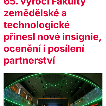
65. výročí Fakulty
zemědělské a
technologické
přinesl nové insignie,
ocenění i posílení
partnerství