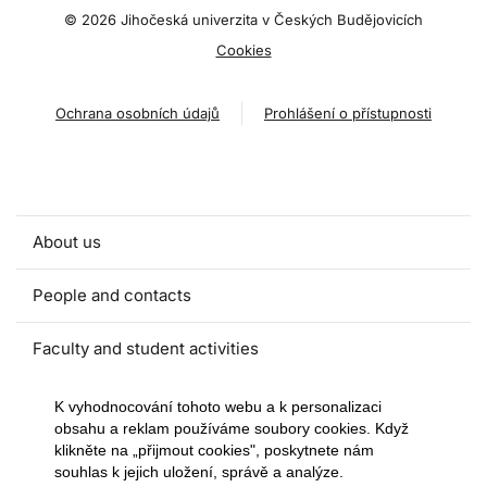
©
2026 Jihočeská univerzita v Českých Budějovicích
Cookies
Ochrana osobních údajů
Prohlášení o přístupnosti
About us
People and contacts
Faculty and student activities
Projects and strategic partnerships
K vyhodnocování tohoto webu a k personalizaci
obsahu a reklam používáme soubory cookies. Když
klikněte na „přijmout cookies", poskytnete nám
Documents
souhlas k jejich uložení, správě a analýze.