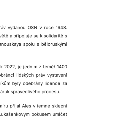
 práv vydanou OSN v roce 1948.
tě a připojuje se k solidaritě s
hanouskaya spolu s běloruskými
rok 2022, je jedním z téměř 1400
bránci lidských práv vystaveni
níkům byly odebrány licence za
záruk spravedlivého procesu.
íru přijal Ales v temné sklepní
y Lukašenkovým pokusem umlčet