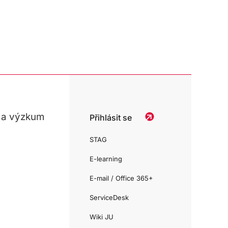
 a výzkum
Přihlásit se
STAG
E-learning
E-mail / Office 365+
ServiceDesk
Wiki JU