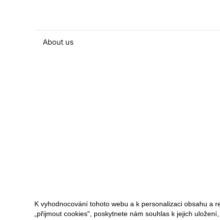
About us
People and contacts
Faculty and student activities
Projects and strategic partnerships
Documents
European sustainable development week
Currently
K vyhodnocování tohoto webu a k personalizaci obsahu a r
„přijmout cookies", poskytnete nám souhlas k jejich uložení