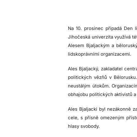
Na 10. prosinec připadá Den l
Jihočeská univerzita využívá té
Alesem Bjaljackým a běloruský
lidskoprávními organizacemi.
Ales Bjaljacký, zakladatel cent
politických vězňů v Bělorusku
neustálým útokům. Organizacím
obhajobu politických aktivistů
Ales Bjaljacki byl nezákonně z
cele, s přísně omezeným přís
hlasy svobody.