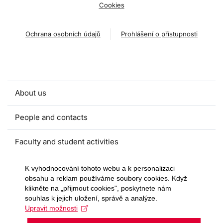
Cookies
Ochrana osobních údajů
Prohlášení o přístupnosti
About us
People and contacts
Faculty and student activities
Projects and strategic partnerships
K vyhodnocování tohoto webu a k personalizaci
obsahu a reklam používáme soubory cookies. Když
klikněte na „přijmout cookies", poskytnete nám
Documents
souhlas k jejich uložení, správě a analýze.
Upravit možnosti
European sustainable development week