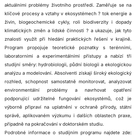
aktuálními problémy životního prostředí. Zaměřuje se na
klíčové procesy a vztahy v ekosystémech ? tok energie a
živin, biogeochemické cykly, roli biodiverzity i dopady
klimatických změn a lidské činnosti ? a ukazuje, jak tyto
znalosti využít při hledání praktických řešení v krajině.
Program propojuje teoretické poznatky s terénními,
laboratorními a experimentálními přístupy a nabízí tři
studijní směry: hydrobiologii, půdní biologii a ekologickou
analýzu a modelování. Absolventi získají široký ekologický
rozhled, schopnost samostatně monitorovat, analyzovat
environmentální problémy a navrhovat opatření
podporující udržitelné fungování ekosystémů, což je
výborně připraví na uplatnění v ochraně přírody, státní
správě, aplikovaném výzkumu i dalších oblastech praxe,
případně na pokračování v doktorském studiu.
Podrobné informace o studijním programu najdete zde: