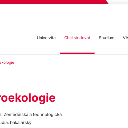
Univerzita
Chci studovat
Studium
Vě
ekologie
oekologie
a: Zemědělská a technologická
udia: bakalářský