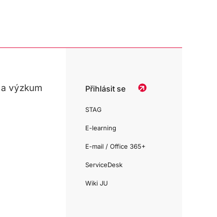
 a výzkum
Přihlásit se
STAG
E-learning
E-mail / Office 365+
ServiceDesk
Wiki JU