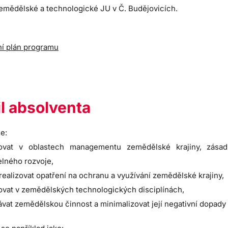
zemědělské a technologické JU v Č. Budějovicích.
ní plán programu
il absolventa
e:
tovat v oblastech managementu zemědělské krajiny, zásad
elného rozvoje,
a realizovat opatření na ochranu a využívání zemědělské krajiny,
ovat v zemědělských technologických disciplínách,
vat zemědělskou činnost a minimalizovat její negativní dopady