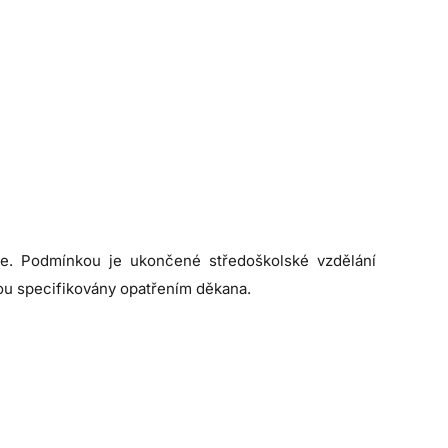
ole. Podmínkou je ukončené středoškolské vzdělání
sou specifikovány opatřením děkana.