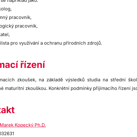
 se například jako:
olog,
mný pracovník,
ogický pracovník,
atel,
lista pro využívání a ochranu přírodních zdrojů.
ímací řízení
ímacích zkoušek, na základě výsledků studia na střední šk
é maturitní zkouškou. Konkrétní podmínky přijímacího řízení j
akt
. Marek Kopecký Ph.D.
9032631