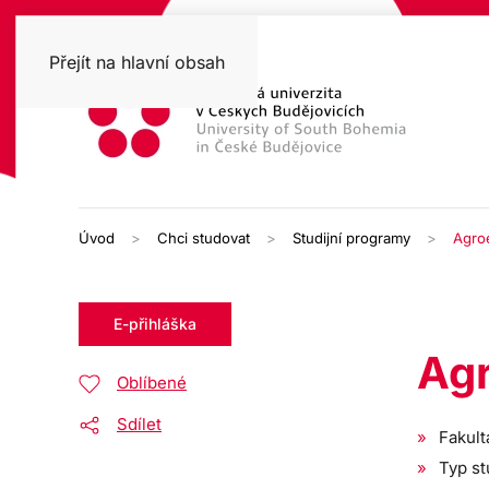
Přejít na hlavní obsah
Úvod
Chci studovat
Studijní programy
Agro
E-přihláška
Agr
Oblíbené
Sdílet
Fakult
Typ st