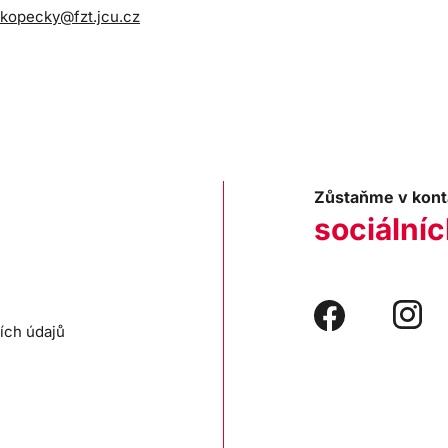
kopecky@fzt.jcu.cz
Zůstaňme v kont
sociálníc
ích údajů