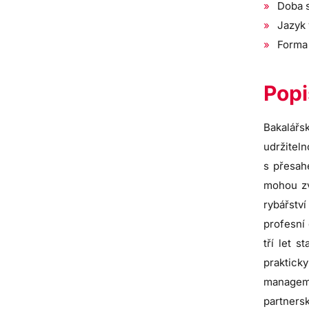
Doba s
Jazyk 
Forma 
Popi
Bakalářs
udržiteln
s přesah
mohou zv
rybářstv
profesní
tří let 
praktick
manageme
partners