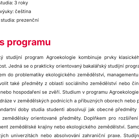
tudia: 3 roky
výuky: čeština
studia: prezenční
s programu
ký studijní program Agroekologie kombinuje prvky klasic
ost. Jedná se o prakticky orientovaný bakalářský studijní progr
em do problematiky ekologického zemědělství, managementu z
olit také předměty z oblasti sociálního zemědělství nebo čin
í nebo hospodaření se zvěří. Studium v programu Agroekologie
 dráze v zemědělských podnicích a příbuzných oborech nebo 
standartní doby studia studenti absolvují jak obecné předmět
y zemědělsky orientované předměty. Doplňkem pro rozšíření
nt zemědělské krajiny nebo ekologického zemědělství. Samoz
kých univerzitách nebo absolvování zahraniční praxe. Studi