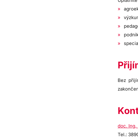
Uplatníte
agroek
výzku
pedag
podnik
specia
Přij
Bez přij
zakončen
Kont
doc. Ing
Tel.: 38