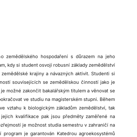
kého zemědělského hospodaření s důrazem na jeho
am, kdy si student osvojí robusní základy zemědělství
emědělské krajiny a návazných aktivit. Studenti si
ností souvisejících se zemědělskou činností jako je
 je možné zakončit bakalářským titulem a věnovat se
pokračovat ve studiu na magisterském stupni. Během
y ve vztahu k biologickým základům zemědělství, tak
 jejich kvalifikace pak jsou předměty zaměřené na
řejmostí je možnost studia semestru v zahraničí na
jní program je garantován Katedrou agroekosystémů