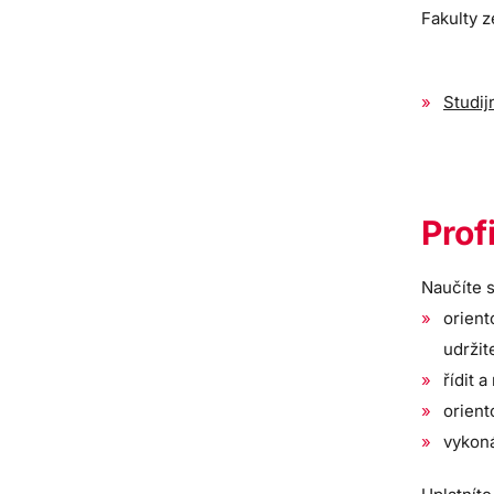
Fakulty 
Studij
Prof
Naučíte s
orien
udržit
řídit 
orient
vykoná