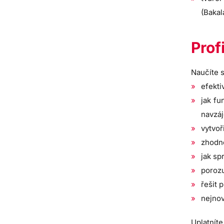
(Bakalá
Prof
Naučíte s
efekti
jak fu
navzáj
vytvoř
zhodno
jak sp
porozu
řešit 
nejnov
Uplatníte