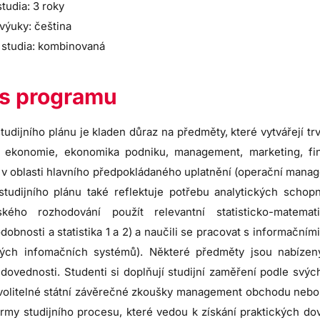
tudia: 3 roky
výuky: čeština
 studia: kombinovaná
s programu
tudijního plánu je kladen důraz na předměty, které vytvářejí t
 ekonomie, ekonomika podniku, management, marketing, fina
v oblasti hlavního předpokládaného uplatnění (operační managemen
studijního plánu také reflektuje potřebu analytických schop
ského rozhodování použít relevantní statisticko-matem
obnosti a statistika 1 a 2) a naučili se pracovat s informační
ých infomačních systémů). Některé předměty jsou nabízeny
 dovednosti. Studenti si doplňují studijní zaměření podle sv
volitelné státní závěrečné zkoušky management obchodu nebo 
formy studijního procesu, které vedou k získání praktických d