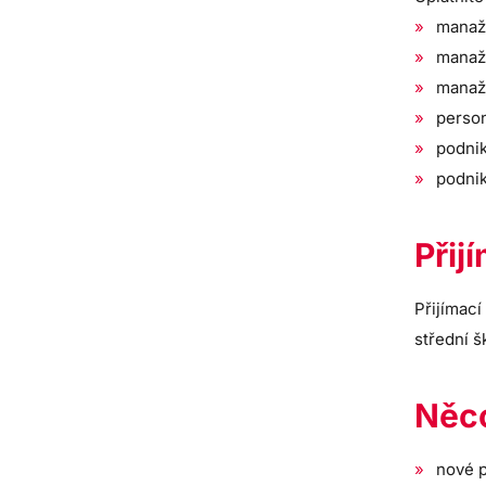
manaž
manaž
manaže
person
podni
podnik
Přij
Přijímac
střední š
Něco
nové p