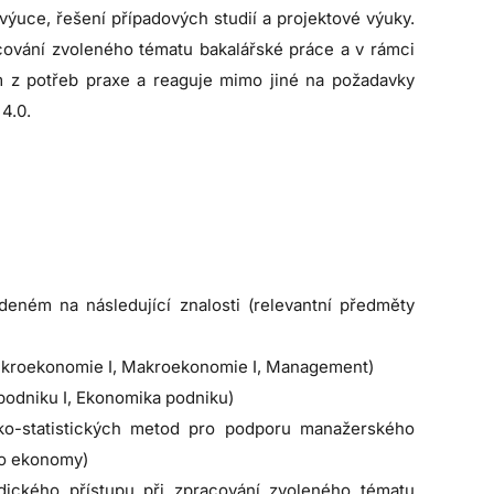
ýuce, řešení případových studií a projektové výuky.
cování zvoleného tématu bakalářské práce a v rámci
 z potřeb praxe a reaguje mimo jiné na požadavky
4.0.
deném na následující znalosti (relevantní předměty
ikroekonomie I, Makroekonomie I, Management)
 podniku I, Ekonomika podniku)
cko-statistických metod pro podporu manažerského
pro ekonomy)
odického přístupu při zpracování zvoleného tématu