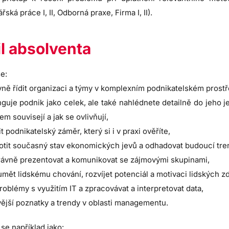
řská práce I, II, Odborná praxe, Firma I, II).
il absolventa
e:
vně řídit organizaci a týmy v komplexním podnikatelském prostř
nguje podnik jako celek, ale také nahlédnete detailně do jeho j
em souvisejí a jak se ovlivňují,
it podnikatelský záměr, který si i v praxi ověříte,
tit současný stav ekonomických jevů a odhadovat budoucí tre
rávně prezentovat a komunikovat se zájmovými skupinami,
mět lidskému chování, rozvíjet potenciál a motivaci lidských zd
problémy s využitím IT a zpracovávat a interpretovat data,
ější poznatky a trendy v oblasti managementu.
 se například jako: