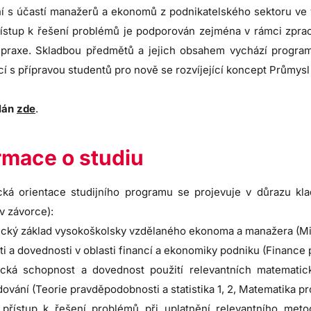
í s účastí manažerů a ekonomů z podnikatelského sektoru ve v
řístup k řešení problémů je podporován zejména v rámci zpra
praxe. Skladbou předmětů a jejich obsahem vychází program
cí s přípravou studentů pro nově se rozvíjející koncept Průmysl 
plán
zde
.
rmace o studiu
ká orientace studijního programu se projevuje v důrazu kla
v závorce):
tický základ vysokoškolsky vzdělaného ekonoma a manažera (M
ti a dovednosti v oblasti financí a ekonomiky podniku (Finance
tická schopnost a dovednost použití relevantních matemati
ování (Teorie pravděpodobnosti a statistika 1, 2, Matematika 
í přístup k řešení problémů při uplatnění relevantního met