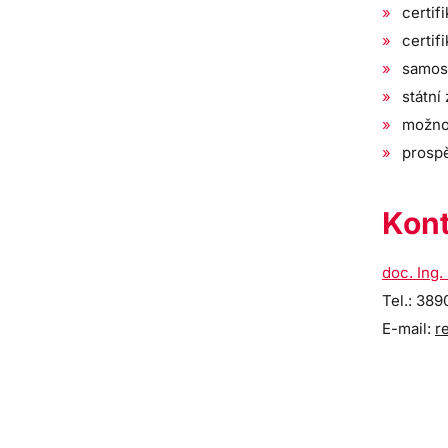
certif
certif
samost
státní
možnos
prosp
Kont
doc. Ing.
Tel.: 38
E-mail:
r