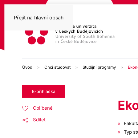
Přejít na hlavní obsah
Úvod
Chci studovat
Studijní programy
Ekon
E-přihláška
Ek
Oblíbené
Sdílet
Fakult
Typ st