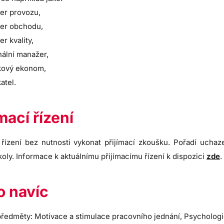
er provozu,
er obchodu,
r kvality,
ální manažer,
kový ekonom,
atel.
ímací řízení
í řízení bez nutnosti vykonat přijímací zkoušku. Pořadí ucha
koly. Informace k aktuálnímu přijímacímu řízení k dispozici
zde
.
 navíc
ředměty: Motivace a stimulace pracovního jednání, Psycholog