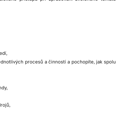
edí,
ednotlivých procesů a činností a pochopíte, jak spolu
ndy,
rojů,