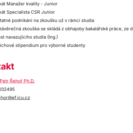
ikát Manažer kvality - Junior
ikát Specialista CSR Junior
atné podnikání na zkoušku už v rámci studia
 závěrečná zkouška se skládá z obhajoby bakalářské práce, ze
t navazujícího studia (Ing.)
ěchové stipendium pro výborné studenty
akt
 Petr Řehoř Ph.D.
9032495
ehor@ef.jcu.cz