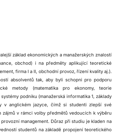
rvalejší základ ekonomických a manažerských znalostí
nce, obchod) i na předměty aplikující teoretické
t, firma I a II, obchodní provoz, řízení kvality aj.).
ností absolventů tak, aby byli schopni pro podporu
atické metody (matematika pro ekonomy, teorie
mi systémy podniku (manažerská informatika 1, základy
 v anglickém jazyce, čímž si studenti zlepší své
ých zájmů v rámci volby předmětů vedoucích k výběru
provozní management. Důraz při studiu je kladen na
ovedností studentů na základě propojení teoretického