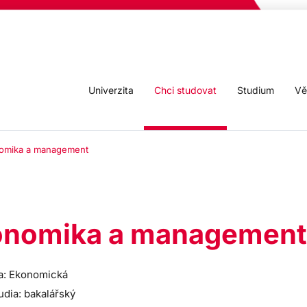
Univerzita
Chci studovat
Studium
Vě
omika a management
onomika a management
a: Ekonomická
udia: bakalářský