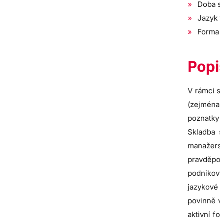
Doba s
Jazyk 
Forma
Popi
V rámci s
(zejména
poznatky 
Skladba 
manažer
pravděpod
podnikov
jazykové
povinně 
aktivní 