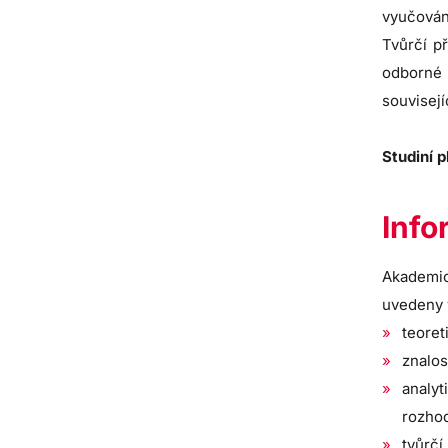
vyučován
Tvůrčí p
odborné 
souvisejí
Studiní 
Info
Akademic
uvedeny 
teore
znalos
analy
rozhod
tvůrč