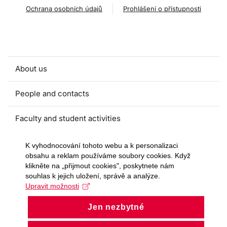
Ochrana osobních údajů
Prohlášení o přístupnosti
About us
People and contacts
Faculty and student activities
Projects and strategic partnerships
K vyhodnocování tohoto webu a k personalizaci
obsahu a reklam používáme soubory cookies. Když
klikněte na „přijmout cookies", poskytnete nám
Documents
souhlas k jejich uložení, správě a analýze.
Upravit možnosti
European sustainable development week
Jen nezbytné
Currently