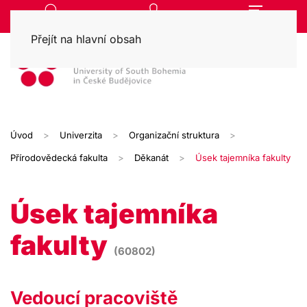
Přejít na hlavní obsah
Úvod
Univerzita
Organizační struktura
Přírodovědecká fakulta
Děkanát
Úsek tajemníka fakulty
Úsek tajemníka
fakulty
(60802)
Vedoucí pracoviště