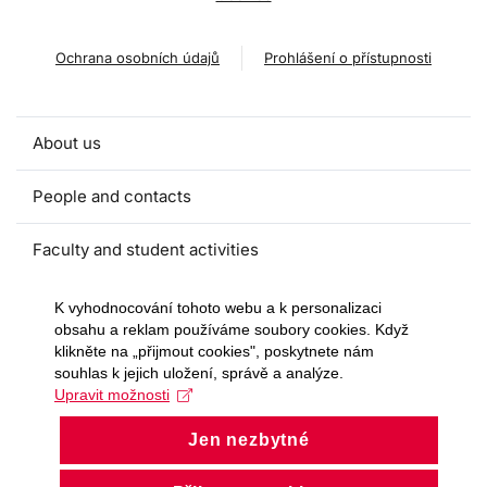
Ochrana osobních údajů
Prohlášení o přístupnosti
About us
People and contacts
Faculty and student activities
Projects and strategic partnerships
K vyhodnocování tohoto webu a k personalizaci
obsahu a reklam používáme soubory cookies. Když
klikněte na „přijmout cookies", poskytnete nám
Documents
souhlas k jejich uložení, správě a analýze.
Upravit možnosti
European sustainable development week
Jen nezbytné
Currently