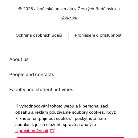
©
2026 Jihočeská univerzita v Českých Budějovicích
Cookies
Ochrana osobních údajů
Prohlášení o přístupnosti
About us
People and contacts
Faculty and student activities
Projects and strategic partnerships
K vyhodnocování tohoto webu a k personalizaci
obsahu a reklam používáme soubory cookies. Když
klikněte na „přijmout cookies", poskytnete nám
Documents
souhlas k jejich uložení, správě a analýze.
Upravit možnosti
European sustainable development week