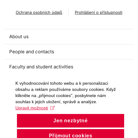
Ochrana osobních údajů
Prohlášení o přístupnosti
About us
People and contacts
Faculty and student activities
Projects and strategic partnerships
K vyhodnocování tohoto webu a k personalizaci
obsahu a reklam používáme soubory cookies. Když
klikněte na „přijmout cookies", poskytnete nám
Documents
souhlas k jejich uložení, správě a analýze.
Upravit možnosti
European sustainable development week
Jen nezbytné
Currently
Přijmout cookies