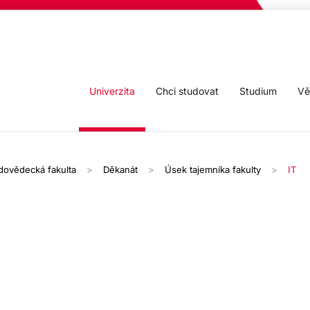
Univerzita
Chci studovat
Studium
Vě
odovědecká fakulta
Děkanát
Úsek tajemníka fakulty
IT