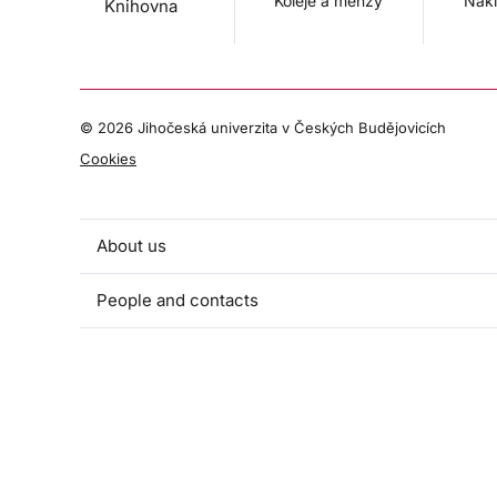
Koleje a menzy
Nakl
Knihovna
©
2026 Jihočeská univerzita v Českých Budějovicích
Cookies
About us
People and contacts
Faculty and student activities
Projects and strategic partnerships
Documents