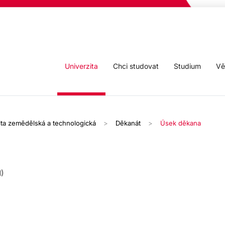
Univerzita
Chci studovat
Studium
Vě
lta zemědělská a technologická
Děkanát
Úsek děkana
)