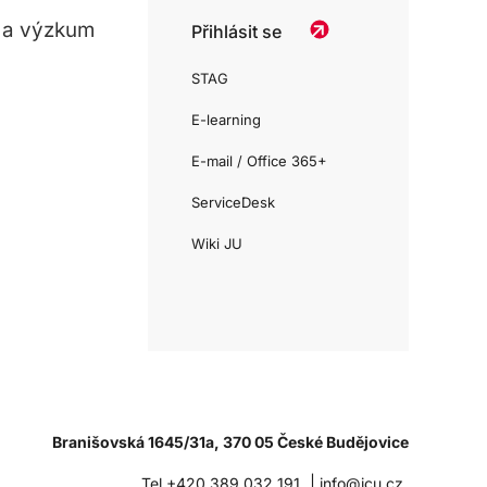
 a výzkum
Přihlásit se
STAG
E-learning
E-mail / Office 365+
ServiceDesk
Wiki JU
Branišovská 1645/31a, 370 05 České Budějovice
|
Tel.+420 389 032 191
info@jcu.cz