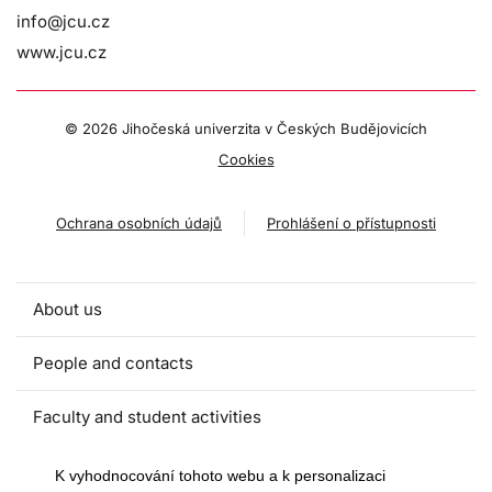
info@jcu.cz
www.jcu.cz
©
2026 Jihočeská univerzita v Českých Budějovicích
Cookies
Ochrana osobních údajů
Prohlášení o přístupnosti
About us
People and contacts
Faculty and student activities
Projects and strategic partnerships
K vyhodnocování tohoto webu a k personalizaci