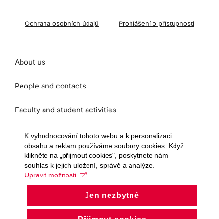
Ochrana osobních údajů
Prohlášení o přístupnosti
About us
People and contacts
Faculty and student activities
Projects and strategic partnerships
K vyhodnocování tohoto webu a k personalizaci
obsahu a reklam používáme soubory cookies. Když
klikněte na „přijmout cookies", poskytnete nám
Documents
souhlas k jejich uložení, správě a analýze.
Upravit možnosti
European sustainable development week
Jen nezbytné
Currently