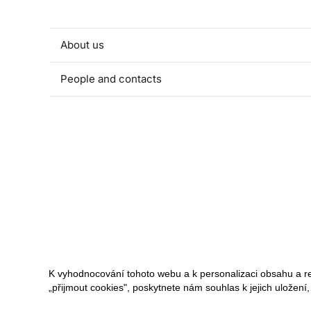
About us
People and contacts
Faculty and student activities
Projects and strategic partnerships
Documents
European sustainable development week
Currently
K vyhodnocování tohoto webu a k personalizaci obsahu a r
„přijmout cookies", poskytnete nám souhlas k jejich uložení