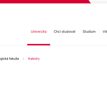
Univerzita
Chci studovat
Studium
Vě
gická fakulta
Katedry