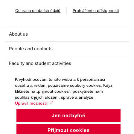
Ochrana osobních údajů
Prohlášení o přístupnosti
About us
People and contacts
Faculty and student activities
Projects and strategic partnerships
K vyhodnocování tohoto webu a k personalizaci
obsahu a reklam používáme soubory cookies. Když
klikněte na „přijmout cookies", poskytnete nám
Documents
souhlas k jejich uložení, správě a analýze.
Upravit možnosti
European sustainable development week
Jen nezbytné
Currently
Přijmout cookies