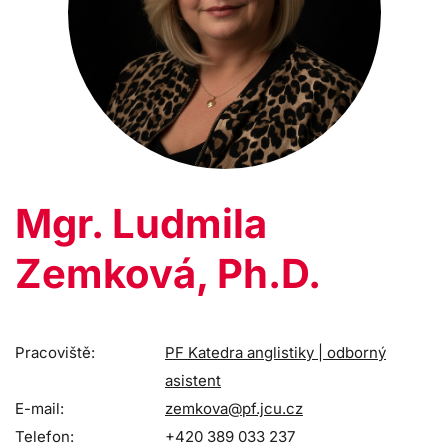
Mgr. Ludmila
Zemková, Ph.D.
Pracoviště:
PF Katedra anglistiky | odborný
asistent
E-mail:
zemkova@pf.jcu.cz
Telefon:
+420 389 033 237