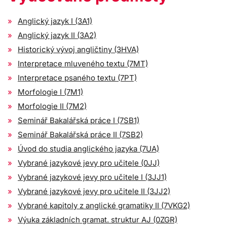
Anglický jazyk I (3A1)
Anglický jazyk II (3A2)
Historický vývoj angličtiny (3HVA)
Interpretace mluveného textu (7MT)
Interpretace psaného textu (7PT)
Morfologie I (7M1)
Morfologie II (7M2)
Seminář Bakalářská práce I (7SB1)
Seminář Bakalářská práce II (7SB2)
Úvod do studia anglického jazyka (7UA)
Vybrané jazykové jevy pro učitele (0JJ)
Vybrané jazykové jevy pro učitele I (3JJ1)
Vybrané jazykové jevy pro učitele II (3JJ2)
Vybrané kapitoly z anglické gramatiky II (7VKG2)
Výuka základních gramat. struktur AJ (0ZGR)