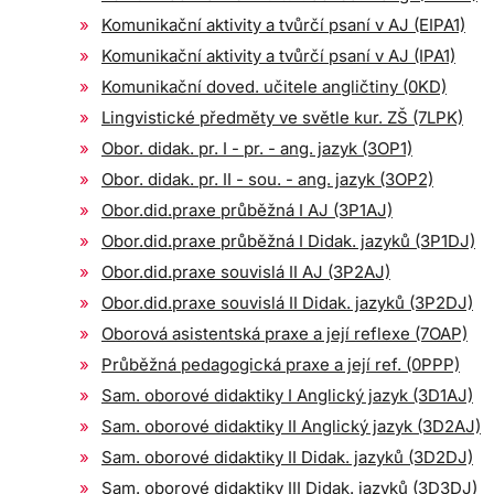
Komunikační aktivity a tvůrčí psaní v AJ (EIPA1)
Komunikační aktivity a tvůrčí psaní v AJ (IPA1)
Komunikační doved. učitele angličtiny (0KD)
Lingvistické předměty ve světle kur. ZŠ (7LPK)
Obor. didak. pr. I - pr. - ang. jazyk (3OP1)
Obor. didak. pr. II - sou. - ang. jazyk (3OP2)
Obor.did.praxe průběžná I AJ (3P1AJ)
Obor.did.praxe průběžná I Didak. jazyků (3P1DJ)
Obor.did.praxe souvislá II AJ (3P2AJ)
Obor.did.praxe souvislá II Didak. jazyků (3P2DJ)
Oborová asistentská praxe a její reflexe (7OAP)
Průběžná pedagogická praxe a její ref. (0PPP)
Sam. oborové didaktiky I Anglický jazyk (3D1AJ)
Sam. oborové didaktiky II Anglický jazyk (3D2AJ)
Sam. oborové didaktiky II Didak. jazyků (3D2DJ)
Sam. oborové didaktiky III Didak. jazyků (3D3DJ)