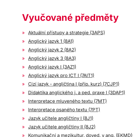
Vyučované předměty
Aktuální přístupy a strategie (3APS)
Anglický jazyk 1 (8A1)
Anglický jazyk 2 (8A2)
Anglický jazyk 3 (8A3)
Anglický jazyk I (3AZ1)
Anglický jazyk pro ICT I (7AIT1)
Cizí jazyk - angličtina I (příp. kurz) (7CJP1)
Didaktika anglického j. a ped. praxe I (3DAP1)
Interpretace mluveného textu (7MT)
Interpretace psaného textu (7PT)
Jazyk učitele angličtiny I (8J1)
Jazyk učitele angličtiny II (8J2)
Komunikační a mezikultur. doved. v ang. (EKMD)