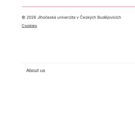
©
2026 Jihočeská univerzita v Českých Budějovicích
Cookies
About us
People and contacts
Faculty and student activities
Projects and strategic partnerships
Documents