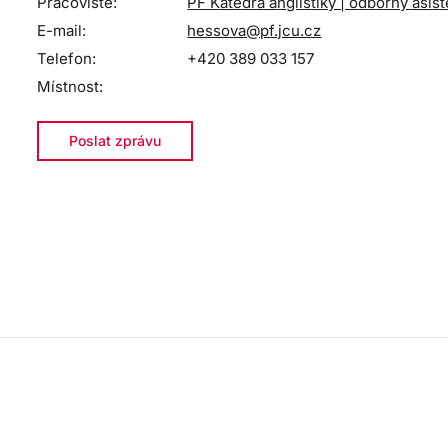
Pracoviště:
PF Katedra anglistiky | odborný asist
E-mail:
hessova@pf.jcu.cz
Telefon:
+420 389 033 157
Místnost:
Poslat zprávu