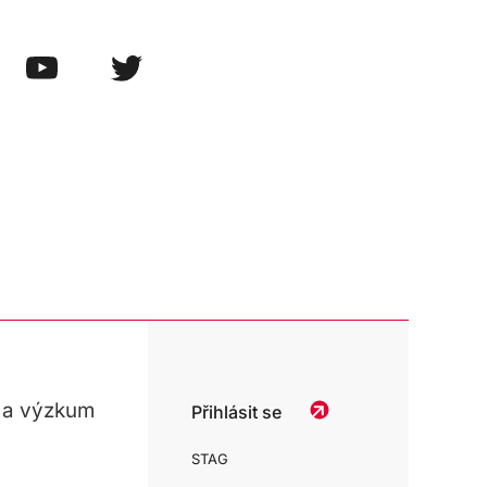
 a výzkum
Přihlásit se
STAG