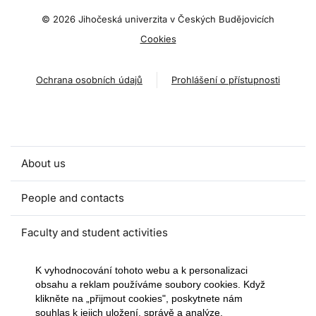
©
2026 Jihočeská univerzita v Českých Budějovicích
Cookies
Ochrana osobních údajů
Prohlášení o přístupnosti
About us
People and contacts
Faculty and student activities
Projects and strategic partnerships
K vyhodnocování tohoto webu a k personalizaci
obsahu a reklam používáme soubory cookies. Když
klikněte na „přijmout cookies", poskytnete nám
Documents
souhlas k jejich uložení, správě a analýze.