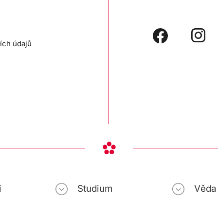
ích údajů
i
Studium
Věda