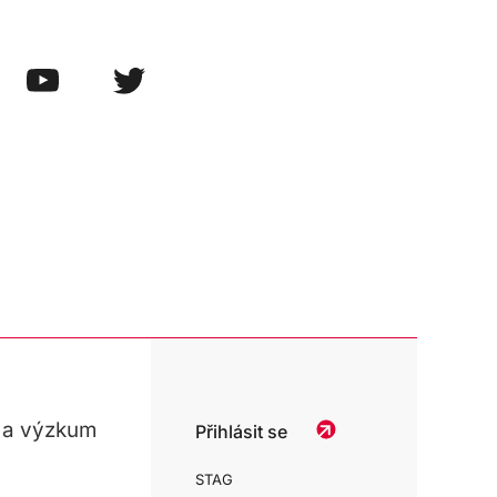
 a výzkum
Přihlásit se
STAG