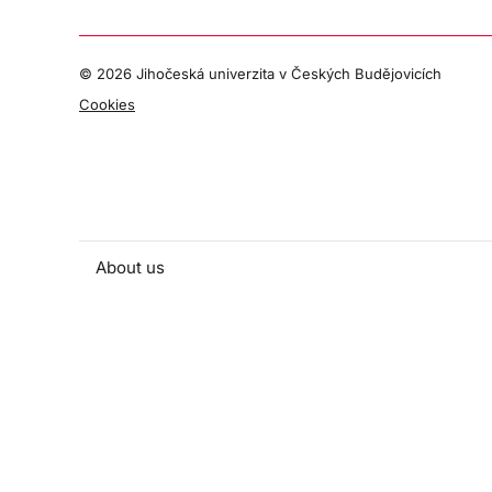
©
2026 Jihočeská univerzita v Českých Budějovicích
Cookies
About us
People and contacts
Faculty and student activities
Projects and strategic partnerships
Documents