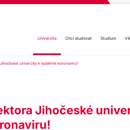
Univerzita
Chci studovat
Studium
Vě
 Jihočeské univerzity k epidemii koronaviru!
ektora Jihočeské univer
ronaviru!