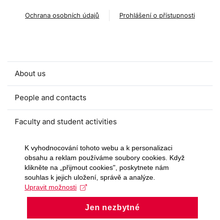
Ochrana osobních údajů
Prohlášení o přístupnosti
About us
People and contacts
Faculty and student activities
Projects and strategic partnerships
K vyhodnocování tohoto webu a k personalizaci
obsahu a reklam používáme soubory cookies. Když
klikněte na „přijmout cookies", poskytnete nám
Documents
souhlas k jejich uložení, správě a analýze.
Upravit možnosti
European sustainable development week
Jen nezbytné
Currently