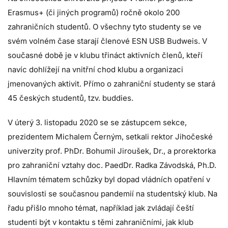
Erasmus+ (či jiných programů) ročně okolo 200
zahraničních studentů. O všechny tyto studenty se ve
svém volném čase starají členové ESN USB Budweis. V
současné době je v klubu třináct aktivních členů, kteří
navíc dohlížejí na vnitřní chod klubu a organizaci
jmenovaných aktivit. Přímo o zahraniční studenty se stará
45 českých studentů, tzv. buddies.
V úterý 3. listopadu 2020 se se zástupcem sekce,
prezidentem Michalem Černým, setkali rektor Jihočeské
univerzity prof. PhDr. Bohumil Jiroušek, Dr., a prorektorka
pro zahraniční vztahy doc. PaedDr. Radka Závodská, Ph.D.
Hlavním tématem schůzky byl dopad vládních opatření v
souvislosti se současnou pandemií na studentský klub. Na
řadu přišlo mnoho témat, například jak zvládají čeští
studenti být v kontaktu s těmi zahraničními, jak klub