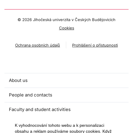
©
2026 Jihočeská univerzita v Českých Budějovicích
Cookies
Ochrana osobních údajů
Prohlášení o přístupnosti
About us
People and contacts
Faculty and student activities
Projects and strategic partnerships
K vyhodnocování tohoto webu a k personalizaci
obsahu a reklam používáme soubory cookies. Když