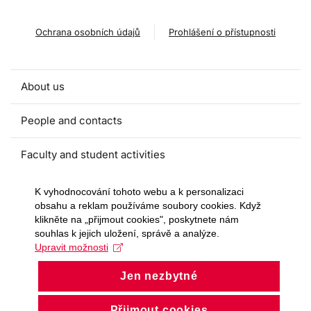
Ochrana osobních údajů
Prohlášení o přístupnosti
About us
People and contacts
Faculty and student activities
Projects and strategic partnerships
K vyhodnocování tohoto webu a k personalizaci
obsahu a reklam používáme soubory cookies. Když
klikněte na „přijmout cookies", poskytnete nám
Documents
souhlas k jejich uložení, správě a analýze.
Upravit možnosti
European sustainable development week
Jen nezbytné
Currently
Přijmout cookies