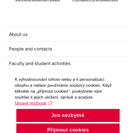
About us
People and contacts
Faculty and student activities
Projects and strategic partnerships
K vyhodnocování tohoto webu a k personalizaci
obsahu a reklam používáme soubory cookies. Když
klikněte na „přijmout cookies", poskytnete nám
Documents
souhlas k jejich uložení, správě a analýze.
Upravit možnosti
European sustainable development week
Jen nezbytné
Currently
Přijmout cookies