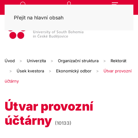
Přejít na hlavní obsah
Úvod
Univerzita
Organizační struktura
Rektorát
Úsek kvestora
Ekonomický odbor
Útvar provozní
účtárny
Útvar provozní
účtárny
(10133)