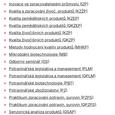
Inovace ve zpracovatelském průmyslu (IZP)
Kvalita a zpracování živoč. produktů (KZŽP)
Kvalita zemědělských produktů (KZEP)
Kvalita zemědělských produktů (QKZEP)
Kvalita živočišných produktů (KZP)
Kvalita živočišných produktů (QKZP)
Metody hodnocení kvality produktů (MHKP)
Mikrobiální biotechnologie (MB)
Odborný seminář (OS)
Potravinářská legislativa a management (PLM)
Potravinářská legislativa a management (QPLM)
Potravinářské biotechnologie (PBT)
Potravinářské zbožíznalství (PZ)
Praktikum zpracování potravin. surovin (PZPS)
Praktikum zpracování potravin. surovin (QPZPS)
Senzorická analýza produktů (QSAP)