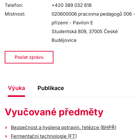
Telefon:
+420 389 032 618
Místnost:
020600006 pracovna pedagogů 006 -
přízemí - Pavilon E
Studentská 809, 37005 České
Budějovice
Poslat zprávu
Výuka
Publikace
Vyučované předměty
Bezpečnost a hygiena potravin. řetězce (BHPŘ)
Fermentační technologie (FT)