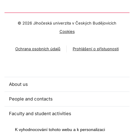
©
2026 Jihočeská univerzita v Českých Budějovicích
Cookies
Ochrana osobních údajů
Prohlášení o přístupnosti
About us
People and contacts
Faculty and student activities
Projects and strategic partnerships
K vyhodnocování tohoto webu a k personalizaci