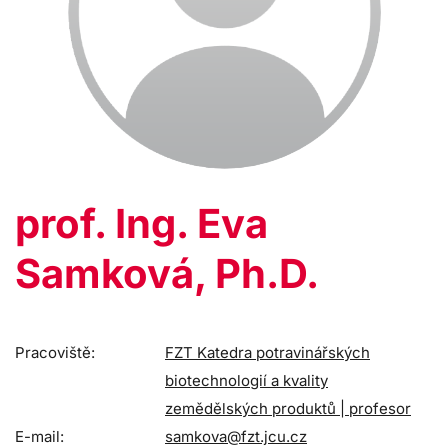
prof. Ing. Eva
Samková, Ph.D.
Pracoviště:
FZT Katedra potravinářských
biotechnologií a kvality
zemědělských produktů | profesor
E-mail:
samkova@fzt.jcu.cz