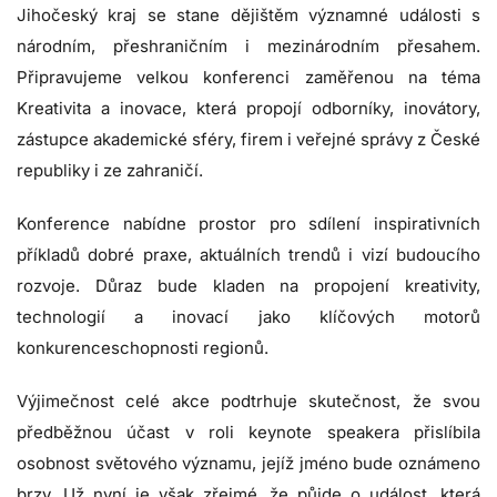
Jihočeský kraj se stane dějištěm významné události s
národním, přeshraničním i mezinárodním přesahem.
Připravujeme velkou konferenci zaměřenou na téma
Kreativita a inovace, která propojí odborníky, inovátory,
zástupce akademické sféry, firem i veřejné správy z České
republiky i ze zahraničí.
Konference nabídne prostor pro sdílení inspirativních
příkladů dobré praxe, aktuálních trendů i vizí budoucího
rozvoje. Důraz bude kladen na propojení kreativity,
technologií a inovací jako klíčových motorů
konkurenceschopnosti regionů.
Výjimečnost celé akce podtrhuje skutečnost, že svou
předběžnou účast v roli keynote speakera přislíbila
osobnost světového významu, jejíž jméno bude oznámeno
brzy. Už nyní je však zřejmé, že půjde o událost, která