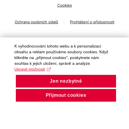
Cookies
Ochrana osobních údajů
Prohlášení o přístupnosti
K vyhodnocování tohoto webu a k personalizaci
obsahu a reklam používáme soubory cookies. Když
About us
klikněte na „přijmout cookies", poskytnete nám
souhlas k jejich uložení, správě a analýze.
Upravit možnosti
People and contacts
Jen nezbytné
Faculty and student activities
Přijmout cookies
Projects and strategic partnerships
Documents
European sustainable development week