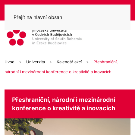
Přejít na hlavní obsah
Úvod
Univerzita
Kalendář akcí
Přeshraniční,
národní i mezinárodní konference o kreativitě a inovacích
Přeshraniční, národní i mezinárodní
konference o kreativitě a inovacích