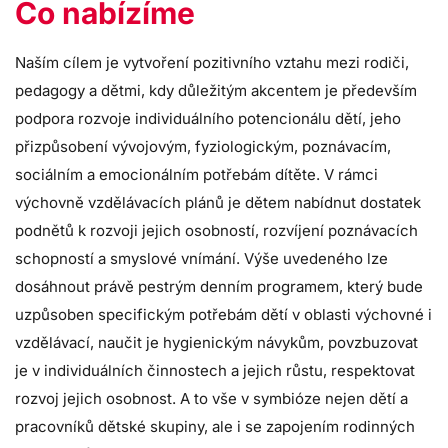
Co nabízíme
Naším cílem je vytvoření pozitivního vztahu mezi rodiči,
pedagogy a dětmi, kdy důležitým akcentem je především
podpora rozvoje individuálního potencionálu dětí, jeho
přizpůsobení vývojovým, fyziologickým, poznávacím,
sociálním a emocionálním potřebám dítěte. V rámci
výchovně vzdělávacích plánů je dětem nabídnut dostatek
podnětů k rozvoji jejich osobností, rozvíjení poznávacích
schopností a smyslové vnímání. Výše uvedeného lze
dosáhnout právě pestrým denním programem, který bude
uzpůsoben specifickým potřebám dětí v oblasti výchovné i
vzdělávací, naučit je hygienickým návykům, povzbuzovat
je v individuálních činnostech a jejich růstu, respektovat
rozvoj jejich osobnost. A to vše v symbióze nejen dětí a
pracovníků dětské skupiny, ale i se zapojením rodinných