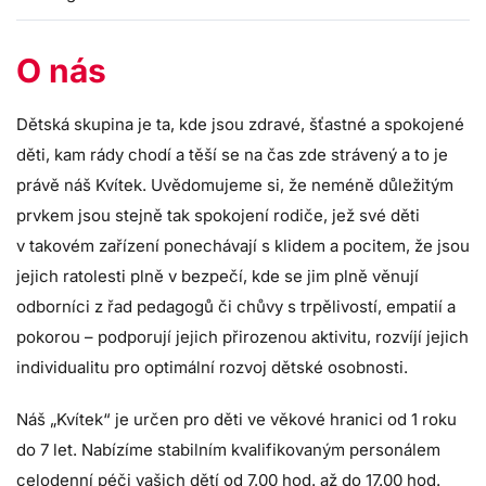
O nás
Dětská skupina je ta, kde jsou zdravé, šťastné a spokojené
děti, kam rády chodí a těší se na čas zde strávený a to je
právě náš Kvítek. Uvědomujeme si, že neméně důležitým
prvkem jsou stejně tak spokojení rodiče, jež své děti
v takovém zařízení ponechávají s klidem a pocitem, že jsou
jejich ratolesti plně v bezpečí, kde se jim plně věnují
odborníci z řad pedagogů či chůvy s trpělivostí, empatií a
pokorou – podporují jejich přirozenou aktivitu, rozvíjí jejich
individualitu pro optimální rozvoj dětské osobnosti.
Náš „Kvítek“ je určen pro děti ve věkové hranici od 1 roku
do 7 let. Nabízíme stabilním kvalifikovaným personálem
celodenní péči vašich dětí od 7.00 hod. až do 17.00 hod.