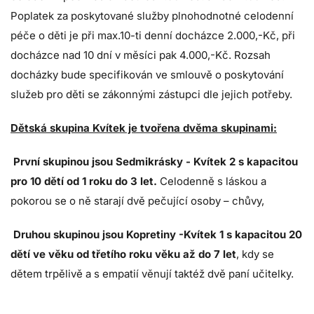
Poplatek za poskytované služby plnohodnotné celodenní
péče o děti je při max.10-ti denní docházce 2.000,-Kč, při
docházce nad 10 dní v měsíci pak 4.000,-Kč. Rozsah
docházky bude specifikován ve smlouvě o poskytování
služeb pro děti se zákonnými zástupci dle jejich potřeby.
Dětská skupina Kvítek
je
tvořena dvěma skupinami:
První skupinou jsou Sedmikrásky - Kvítek 2 s kapacitou
pro 10 dětí od 1 roku do 3 let.
Celodenně s láskou a
pokorou se o ně starají dvě pečující osoby – chůvy,
Druhou skupinou jsou Kopretiny -Kvítek 1 s kapacitou 20
dětí ve věku od třetího roku věku až do 7 let
, kdy se
dětem trpělivě a s empatií věnují taktéž dvě paní učitelky.