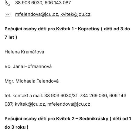
38 903 6030, 606 143 087
mfelendova@jcu.cz
,
kvitek@jcu.cz
Pečující osoby dětí pro Kvítek 1 - Kopretiny ( děti od 3 do
7 let )
Helena Kramářová
Bc. Jana Hofmannová
Mgr. Michaela Felendová
tel. kontakt a mail: 38 903 6030/31, 734 269 030, 606 143
087;
kvitek@jcu.cz
,
mfelendova@jcu.cz
Pečující osoby dětí pro Kvítek 2 – Sedmikrásky ( děti od 1
do 3 roku )