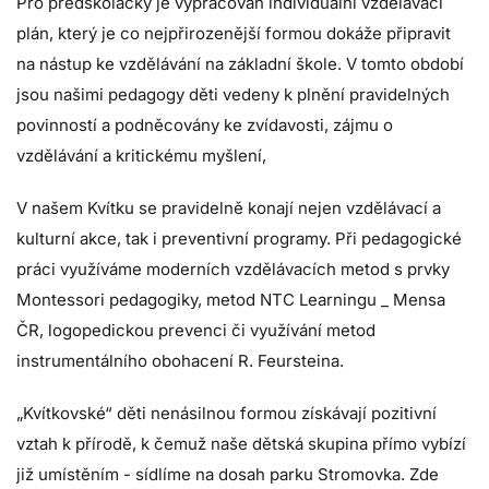
Pro předškoláčky je vypracován individuální vzdělávací
plán, který je co nejpřirozenější formou dokáže připravit
na nástup ke vzdělávání na základní škole. V tomto období
jsou našimi pedagogy děti vedeny k plnění pravidelných
povinností a podněcovány ke zvídavosti, zájmu o
vzdělávání a kritickému myšlení,
V našem Kvítku se pravidelně konají nejen vzdělávací a
kulturní akce, tak i preventivní programy. Při pedagogické
práci využíváme moderních vzdělávacích metod s prvky
Montessori pedagogiky, metod NTC Learningu _ Mensa
ČR, logopedickou prevenci či využívání metod
instrumentálního obohacení R. Feursteina.
„Kvítkovské“ děti nenásilnou formou získávají pozitivní
vztah k přírodě, k čemuž naše dětská skupina přímo vybízí
již umístěním - sídlíme na dosah parku Stromovka. Zde