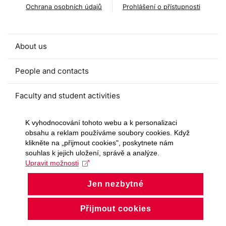
Ochrana osobních údajů
Prohlášení o přístupnosti
About us
People and contacts
Faculty and student activities
Projects and strategic partnerships
K vyhodnocování tohoto webu a k personalizaci
obsahu a reklam používáme soubory cookies. Když
klikněte na „přijmout cookies", poskytnete nám
Documents
souhlas k jejich uložení, správě a analýze.
Upravit možnosti
European sustainable development week
Jen nezbytné
Currently
Přijmout cookies