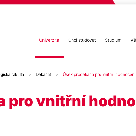
Univerzita
Chci studovat
Studium
Vě
gická fakulta
Děkanát
Úsek proděkana pro vnitřní hodnocení
 pro vnitřní hodn