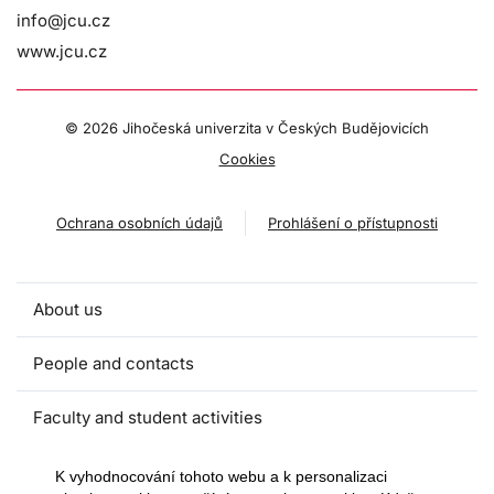
info@jcu.cz
www.jcu.cz
©
2026 Jihočeská univerzita v Českých Budějovicích
Cookies
Ochrana osobních údajů
Prohlášení o přístupnosti
About us
People and contacts
Faculty and student activities
Projects and strategic partnerships
K vyhodnocování tohoto webu a k personalizaci