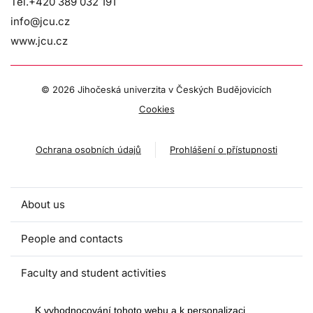
Tel.+420 389 032 191
info@jcu.cz
www.jcu.cz
©
2026 Jihočeská univerzita v Českých Budějovicích
Cookies
Ochrana osobních údajů
Prohlášení o přístupnosti
About us
People and contacts
Faculty and student activities
Projects and strategic partnerships
K vyhodnocování tohoto webu a k personalizaci