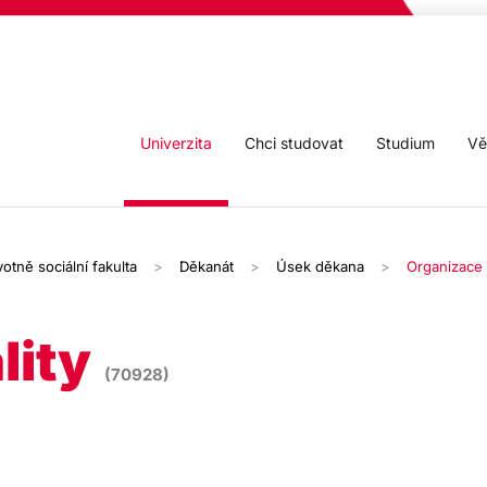
Univerzita
Chci studovat
Studium
Vě
otně sociální fakulta
Děkanát
Úsek děkana
Organizace 
lity
(70928)