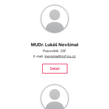
MUDr. Lukáš Nevšímal
Pracoviště: ZSF
E-mail:
lnevsimal@zsf.jcu.cz
Detail