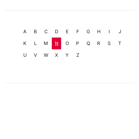
A
B
C
D
E
F
G
H
I
J
K
L
M
N
O
P
Q
R
S
T
U
V
W
X
Y
Z