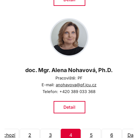
doc. Mgr. Alena Nohavová, Ph.D.
Pracoviště: PF
E-mail:
anohavova@pf.jcu.cz
Telefon: +420 389 033 368
Detail
edchozí
2
3
4
5
6
Dalš