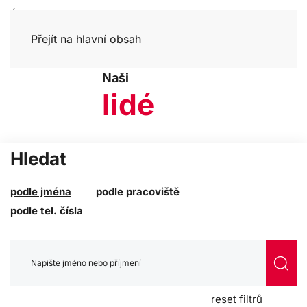
Úvod
Univerzita
Lidé
Přejít na hlavní obsah
Naši
lidé
Hledat
podle jména
podle pracoviště
podle tel. čísla
reset filtrů