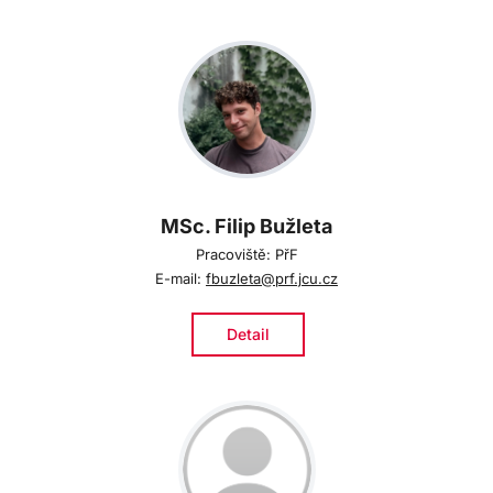
MSc. Filip Bužleta
Pracoviště: PřF
E-mail:
fbuzleta@prf.jcu.cz
Detail