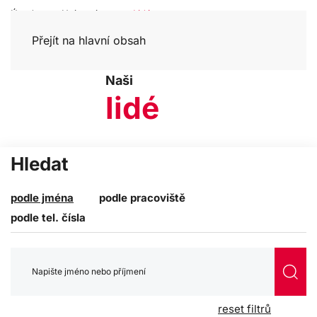
Úvod
Univerzita
Lidé
Přejít na hlavní obsah
Naši
lidé
Hledat
podle jména
podle pracoviště
podle tel. čísla
reset filtrů