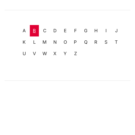
A
B
C
D
E
F
G
H
I
J
K
L
M
N
O
P
Q
R
S
T
U
V
W
X
Y
Z