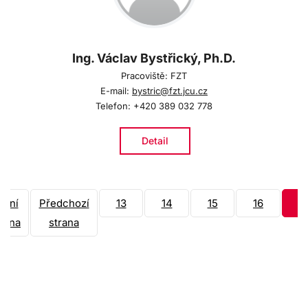
Ing. Václav Bystřický, Ph.D.
Pracoviště: FZT
E-mail:
bystric@fzt.jcu.cz
Telefon: +420 389 032 778
Detail
rvní
Předchozí
13
14
15
16
1
trana
strana