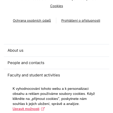
Cookies
Ochrana osobních údajů
Prohlášení o přístupnosti
About us
People and contacts
Faculty and student activities
Projects and strategic partnerships
K vyhodnocování tohoto webu a k personalizaci
obsahu a reklam používáme soubory cookies. Když
klikněte na „přijmout cookies", poskytnete nám
Documents
souhlas k jejich uložení, správě a analýze.
Upravit možnosti
European sustainable development week