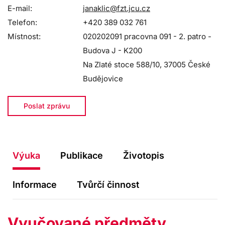
E-mail:
janaklic@fzt.jcu.cz
Telefon:
+420 389 032 761
Místnost:
020202091 pracovna 091 - 2. patro -
Budova J - K200
Na Zlaté stoce 588/10, 37005 České
Budějovice
Poslat zprávu
Výuka
Publikace
Životopis
Informace
Tvůrčí činnost
Vyučované předměty