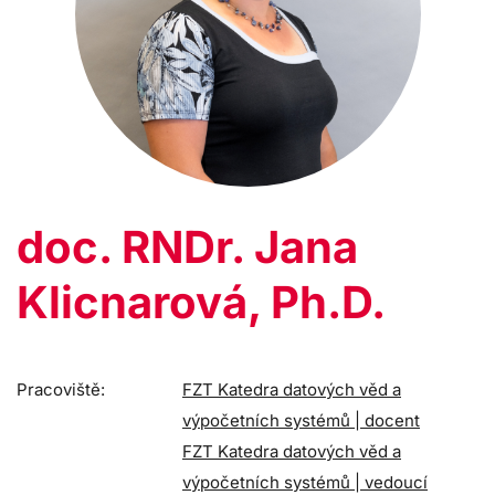
doc. RNDr. Jana
Klicnarová, Ph.D.
Pracoviště:
FZT Katedra datových věd a
výpočetních systémů | docent
FZT Katedra datových věd a
výpočetních systémů | vedoucí