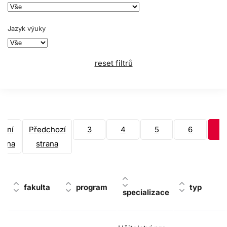
Jazyk výuky
reset filtrů
rvní
Předchozí
3
4
5
6
7
trana
strana
fakulta
program
typ
specializace