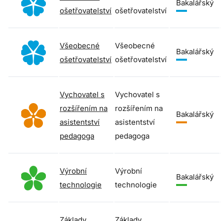
Bakalářský
ošetřovatelství
ošetřovatelství
Všeobecné
Všeobecné
Bakalářský
ošetřovatelství
ošetřovatelství
Vychovatel s
Vychovatel s
rozšířením na
rozšířením na
Bakalářský
asistentství
asistentství
pedagoga
pedagoga
Výrobní
Výrobní
Bakalářský
technologie
technologie
Základy
Základy