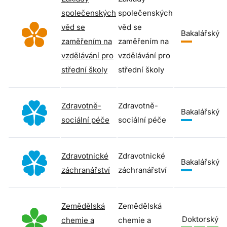
společenských
společenských
věd se
věd se
Bakalářský
zaměřením na
zaměřením na
vzdělávání pro
vzdělávání pro
střední školy
střední školy
Zdravotně-
Zdravotně-
Bakalářský
sociální péče
sociální péče
Zdravotnické
Zdravotnické
Bakalářský
záchranářství
záchranářství
Zemědělská
Zemědělská
Doktorský
chemie a
chemie a