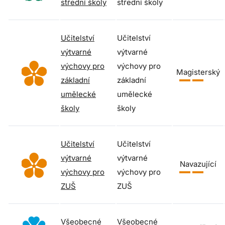
střední školy
střední školy
Učitelství
Učitelství
výtvarné
výtvarné
výchovy pro
výchovy pro
Magisterský
základní
základní
umělecké
umělecké
školy
školy
Učitelství
Učitelství
výtvarné
výtvarné
Navazující
výchovy pro
výchovy pro
ZUŠ
ZUŠ
Všeobecné
Všeobecné