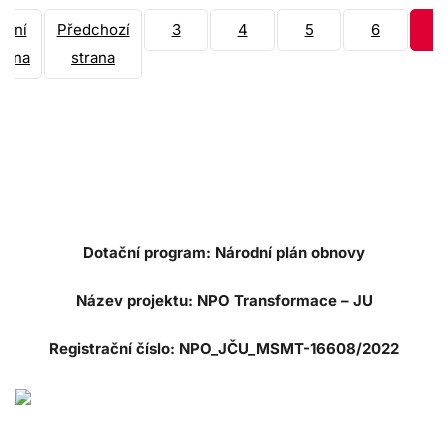
rvní
Předchozí
3
4
5
6
7
trana
strana
Dotační program: Národní plán obnovy
Název projektu: NPO Transformace – JU
Registrační číslo: NPO_JČU_MSMT-16608/2022