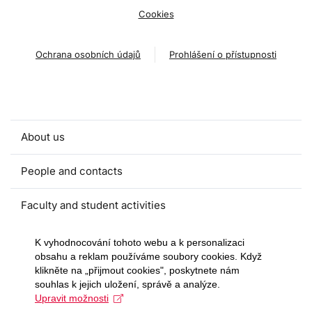
Cookies
Ochrana osobních údajů
Prohlášení o přístupnosti
About us
People and contacts
Faculty and student activities
Projects and strategic partnerships
K vyhodnocování tohoto webu a k personalizaci
obsahu a reklam používáme soubory cookies. Když
klikněte na „přijmout cookies", poskytnete nám
Documents
souhlas k jejich uložení, správě a analýze.
Upravit možnosti
European sustainable development week