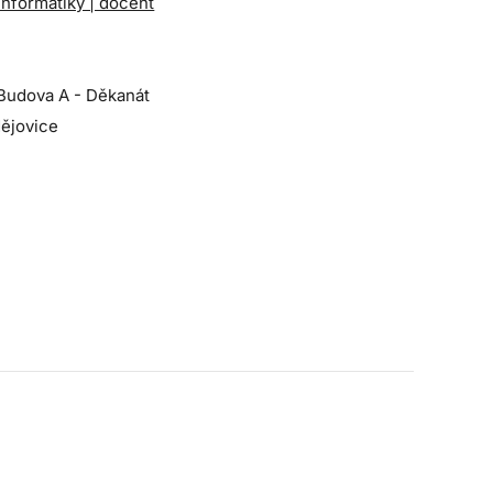
informatiky | docent
 Budova A - Děkanát
ějovice