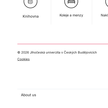
Koleje a menzy
Nakl
Knihovna
©
2026 Jihočeská univerzita v Českých Budějovicích
Cookies
About us
People and contacts