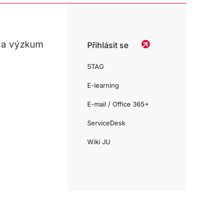
 a výzkum
Přihlásit se
STAG
E-learning
E-mail / Office 365+
ServiceDesk
Wiki JU