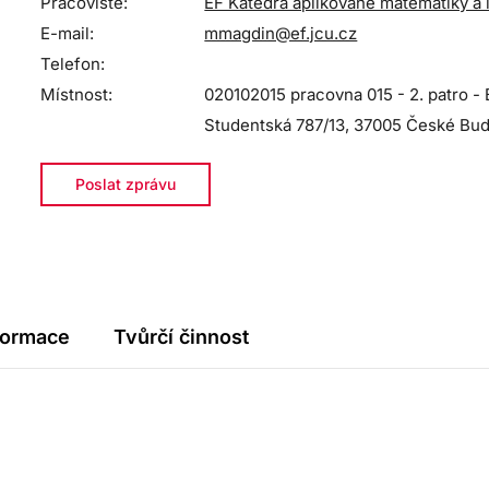
Pracoviště:
EF Katedra aplikované matematiky a 
E-mail:
mmagdin@ef.jcu.cz
Telefon:
Místnost:
020102015 pracovna 015 - 2. patro -
Studentská 787/13, 37005 České Bud
Poslat zprávu
formace
Tvůrčí činnost