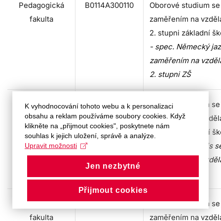
Pedagogická
B0114A300110
Oborové studium se
fakulta
zaměřením na vzděl
2. stupni základní šk
- spec. Německý jaz
zaměřením na vzděl
2. stupni ZŠ
Pedagogická
B0114A300110
Oborové studium se
K vyhodnocování tohoto webu a k personalizaci
obsahu a reklam používáme soubory cookies. Když
fakulta
zaměřením na vzděl
klikněte na „přijmout cookies", poskytnete nám
2. stupni základní šk
souhlas k jejich uložení, správě a analýze.
- spec. Přírodopis s
Upravit možnosti
zaměřením na vzděl
Jen nezbytné
2. stupni ZŠ
Přijmout cookies
Pedagogická
B0114A300110
Oborové studium se
fakulta
zaměřením na vzděl