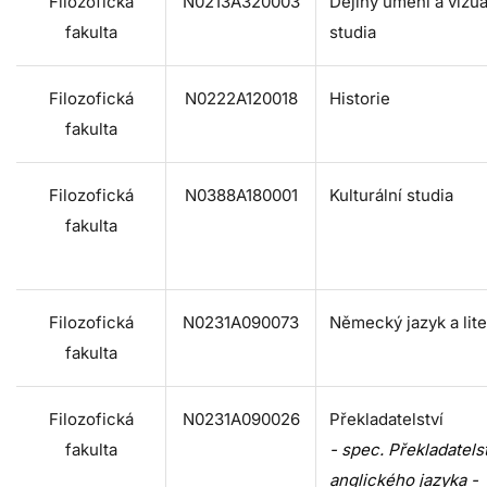
Filozofická
N0213A320003
Dějiny umění a vizuá
fakulta
studia
Filozofická
N0222A120018
Historie
fakulta
Filozofická
N0388A180001
Kulturální studia
fakulta
Filozofická
N0231A090073
Německý jazyk a lite
fakulta
Filozofická
N0231A090026
Překladatelství
fakulta
- spec. Překladatels
anglického jazyka -