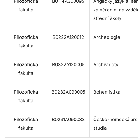
Filozofická
B0114A300095
Anglický jazyk a lite
fakulta
zaměřením na vzděl
střední školy
Filozofická
B0222A120012
Archeologie
fakulta
Filozofická
B0322A120005
Archivnictví
fakulta
Filozofická
B0232A090005
Bohemistika
fakulta
Filozofická
B0231A090033
Česko-německá are
fakulta
studia