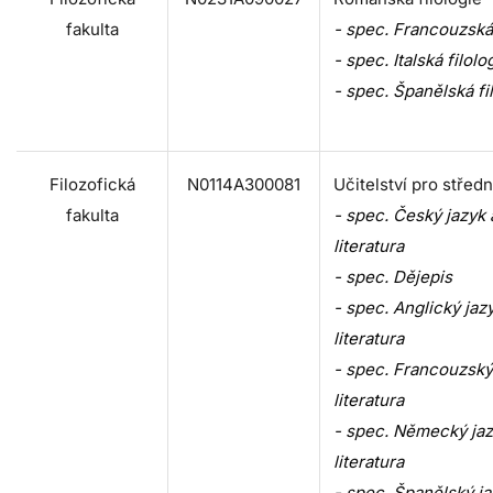
fakulta
- spec. Francouzská 
- spec. Italská filolo
- spec. Španělská fi
Filozofická
N0114A300081
Učitelství pro středn
fakulta
- spec. Český jazyk 
literatura
- spec. Dějepis
- spec. Anglický jaz
literatura
- spec. Francouzský
literatura
- spec. Německý jaz
literatura
- spec. Španělský ja