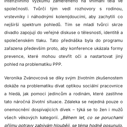
intenzivního výzkumu zaměřeného na vnímání těla ve
společnosti. Tvůrčí tým vedl rozhovory s rodinou,
vrstevníky i náhodnými kolemjdoucími, aby zachytili co
nejširší spektrum pohledů. Tím se mladí tvůrci skrze
divadlo zapojují do veřejné diskuse o tělesnosti, identitě a
společenském tlaku. Tato přednáška byla do programu
zařazena především proto, aby konference ukázala formy
prevence, které mohou otevřít oči a nastartovat jiný
pohled na problematiku PPP.
Veronika Zvánovcová se díky svým životním zkušenostem
dokáže na problematiku dívat optikou sociální pracovnice
a hledá, jak pomoci jedincům a rodinám, které zastihne
tato náročná životní situace. Zdaleka se nejedná pouze o
onemocnění dospívajících dívek – týká se to žen i mužů
všech věkových kategorií.
„Během let, co se poruchami
příjmu potravy zabývám hlouběji, se téma hodně posunulo.