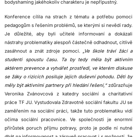
bodyshaming jakéhokoliv charakteru je nepřípustný.
Konference cílila na strach z tématu a potřebu pomoci
pedagogům s řešením problémů, se kterými si nevědí rady.
Je důležité, aby byli učitelé informovaní a dokázali
nástrahy problematiky alespoň částečně odhadnout, citlivě
zasáhnout a znát zdroje pomoci.
„Ve škole tráví žáci a
studenti spoustu času. Ta by tedy měla být aktivním
aktérem prevence a vytvářet prostředí, ve kterém diskuse
se žáky o rizicích posiluje jejich duševní pohodu. Děti by
měly být aktivními partnery při hledání řešení,“
zdůrazňuje
Veronika Zvánovcová z katedry sociální a charitativní
práce TF JU. Vystudovala Zdravotně sociální fakultu JU se
zaměřením na sociální práci, takže tuto problematiku vidí
očima sociální pracovnice. Ve společnosti je enormní
přírůstek poruch příjmu potravy, proto je podle ní nutné
dbát na informovanost a zároveň pracovat i s možností, že