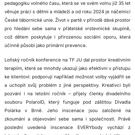
pedagogiku volného času, která se ve svém volnu již 35 let
věnuje práci s dětmi a mládeží a od roku 2024 je náčelnicí
České tábornické unie. Život v partě v přírodě dává prostor
pro hledání sebe sama v přátelské vrstevnické skupině,
což dětem poskytuje i přirozenou sociální oporu, která
účinně působí jako primární prevence.
Loňský ročník konference na TF JU dal prostor kreativním
terapiím, které se mnohdy ukazují jako efektivní v přístupu
ke klientovi: podporují například možnost volby vyjádřit se
a uchopit svůj problém z jiné perspektivy. Kreativci byli
pozváni i na letošní ročník – přijely členky divadelního
souboru PolaroID, který funguje pod záštitou Divadla
Polárka v Brně. Jeho inscenace jsou založené na
zkoumání a objevování sebe sama i společnosti. Právě
poslední uvedená inscenace EVERYbody vychází z