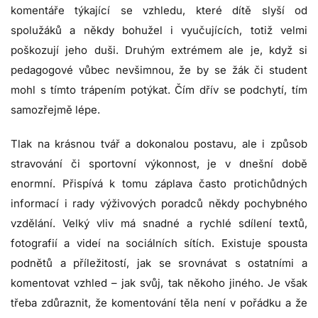
komentáře týkající se vzhledu, které dítě slyší od
spolužáků a někdy bohužel i vyučujících, totiž velmi
poškozují jeho duši. Druhým extrémem ale je, když si
pedagogové vůbec nevšimnou, že by se žák či student
mohl s tímto trápením potýkat. Čím dřív se podchytí, tím
samozřejmě lépe.
Tlak na krásnou tvář a dokonalou postavu, ale i způsob
stravování či sportovní výkonnost, je v dnešní době
enormní. Přispívá k tomu záplava často protichůdných
informací i rady výživových poradců někdy pochybného
vzdělání. Velký vliv má snadné a rychlé sdílení textů,
fotografií a videí na sociálních sítích. Existuje spousta
podnětů a příležitostí, jak se srovnávat s ostatními a
komentovat vzhled – jak svůj, tak někoho jiného. Je však
třeba zdůraznit, že komentování těla není v pořádku a že