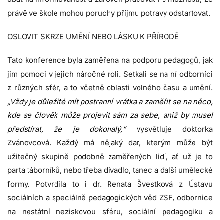
právě ve škole mohou poruchy příjmu potravy odstartovat.
OSLOVIT SKRZE UMĚNÍ NEBO LÁSKU K PŘÍRODĚ
Tato konference byla zaměřena na podporu pedagogů, jak
jim pomoci v jejich náročné roli. Setkali se na ní odborníci
z různých sfér, a to včetně oblasti volného času a umění.
„Vždy je důležité mít postranní vrátka a zaměřit se na něco,
kde se člověk může projevit sám za sebe, aniž by musel
předstírat, že je dokonalý,“
vysvětluje doktorka
Zvánovcová. Každý má nějaký dar, kterým může být
užitečný skupině podobně zaměřených lidí, ať už je to
parta táborníků, nebo třeba divadlo, tanec a další umělecké
formy. Potvrdila to i dr. Renata Švestková z Ústavu
sociálních a speciálně pedagogických věd ZSF, odbornice
na nestátní neziskovou sféru, sociální pedagogiku a