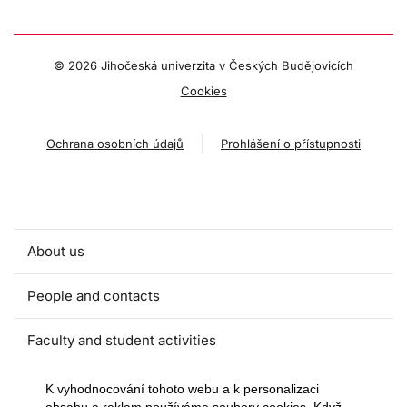
©
2026 Jihočeská univerzita v Českých Budějovicích
Cookies
Ochrana osobních údajů
Prohlášení o přístupnosti
About us
People and contacts
Faculty and student activities
Projects and strategic partnerships
K vyhodnocování tohoto webu a k personalizaci