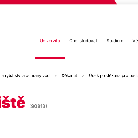
Univerzita
Chci studovat
Studium
Vě
ta rybářství a ochrany vod
Děkanát
Úsek proděkana pro peda
iště
(90813)