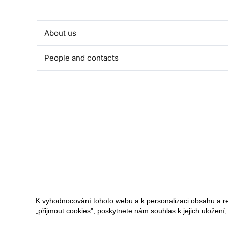
About us
People and contacts
Faculty and student activities
Projects and strategic partnerships
Documents
European sustainable development week
Currently
K vyhodnocování tohoto webu a k personalizaci obsahu a r
„přijmout cookies", poskytnete nám souhlas k jejich uložení