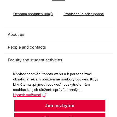
Ochrana osobních údajů
Prohlášení o přístupnosti
About us
People and contacts
Faculty and student activities
Projects and strategic partnerships
K vyhodnocování tohoto webu a k personalizaci
obsahu a reklam používáme soubory cookies. Když
klikněte na „přijmout cookies", poskytnete nám
Documents
souhlas k jejich uložení, správě a analýze.
Upravit možnosti
European sustainable development week
Jen nezbytné
Currently