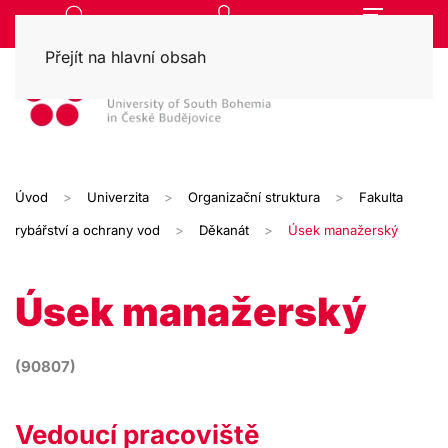
Přejít na hlavní obsah
Úvod
Univerzita
Organizační struktura
Fakulta
rybářství a ochrany vod
Děkanát
Úsek manažerský
Úsek manažerský
(90807)
Vedoucí pracoviště