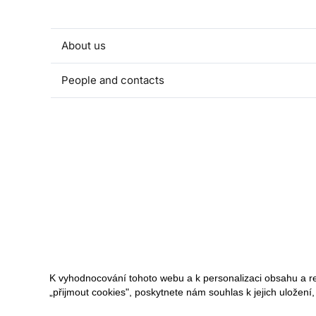
About us
People and contacts
Faculty and student activities
Projects and strategic partnerships
Documents
European sustainable development week
Currently
K vyhodnocování tohoto webu a k personalizaci obsahu a r
„přijmout cookies", poskytnete nám souhlas k jejich uložení