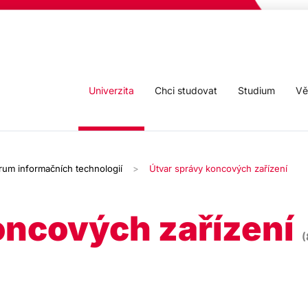
Univerzita
Chci studovat
Studium
Vě
rum informačních technologií
Útvar správy koncových zařízení
oncových zařízení
(